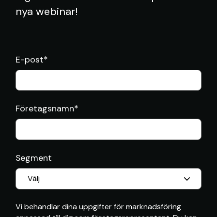
nya webinar!
E-post
*
Företagsnamn
*
Segment
Vi behandlar dina uppgifter för marknadsföring