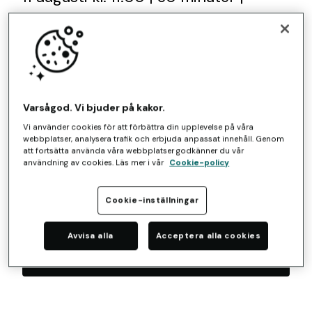
Kostnadsfritt
Välkommen till en digital genomgång
av Amilis mest värdefulla funktioner
på 30 effektiva minuter. Våra
Varsågod. Vi bjuder på kakor.
specialister Jimmy och Hannes
Vi använder cookies för att förbättra din upplevelse på våra
webbplatser, analysera trafik och erbjuda anpassat innehåll. Genom
guidar dig genom plattformens
att fortsätta använda våra webbplatser godkänner du vår
användning av cookies. Läs mer i vår
Cookie-policy
möjligheter och delar konkreta tips
och tricks för att effektivisera din
Cookie-inställningar
kravhantering.
Avvisa alla
Acceptera alla cookies
Anmäl dig!