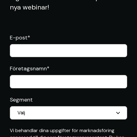
nya webinar!
E-post
*
Företagsnamn
*
Segment
Vi behandlar dina uppgifter för marknadsföring