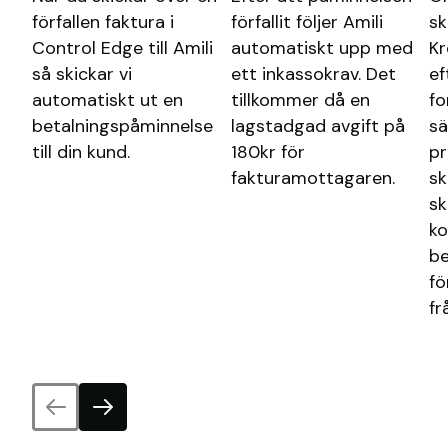
förfallen faktura i
förfallit följer Amili
sk
Control Edge till Amili
automatiskt upp med
K
så skickar vi
ett inkassokrav. Det
ef
automatiskt ut en
tillkommer då en
fo
betalningspåminnelse
lagstadgad avgift på
sä
till din kund.
180kr för
pr
fakturamottagaren.
sk
sk
ko
be
fö
fr