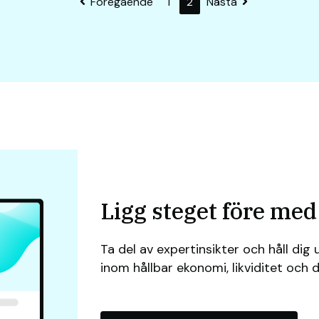
Föregående
1
2
Nästa
Ligg steget före me
Ta del av expertinsikter och håll di
inom hållbar ekonomi, likviditet och di