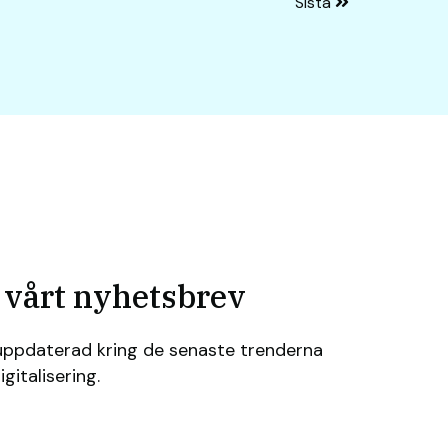
Sista
d vårt nyhetsbrev
g uppdaterad kring de senaste trenderna
gitalisering.