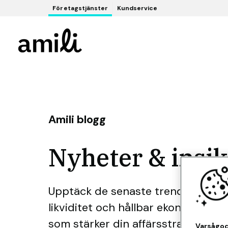
Företagstjänster
Kundservice
Amili blogg
Nyheter & insik
Upptäck de senaste trenderna inom
likviditet och hållbar ekonomi. Få v
som stärker din affärsstrategi. Ta 
Varsågod.