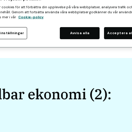
het till framtidens
 cookies för att förbättra din upplevelse på våra webbplatser, analysera trafik o
nnehåll. Genom att fortsätta använda våra webbplatser godkänner du vår använd
s mer i vår
Cookie-policy
inställningar
Avvisa alla
Acceptera al
lbar ekonomi (2):