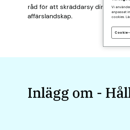
råd för att skräddarsy din verksam
Vi använder
anpassat i
affärslandskap.
cookies. Lä
Cookie-
Inlägg om - Hål