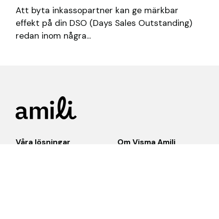
Att byta inkassopartner kan ge märkbar
effekt på din DSO (Days Sales Outstanding)
redan inom några...
Våra lösningar
Om Visma Amili
Alla produkter
Om oss
Integrationer
Jobba hos oss
Kontakta oss
Press
Var du hittar oss