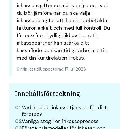
inkassoavgifter som är vanliga och vad
du bör jämföra när du ska välja
inkassobolag för att hantera obetalda
fakturor enkelt och med full kontroll. Du
får också en tydlig bild av hur rätt
inkassopartner kan stärka ditt
kassaflöde och samtidigt arbeta alltid
med din kundrelation i fokus.
6 min lästid
|
Uppdaterad 17 juli 2026
Innehållsförteckning
01
Vad innebär inkassotjänster för ditt
företag?
02
Vanliga steg i en inkassoprocess
03
Förstå prismodeller för inkasso och