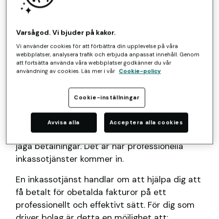
Varsågod. Vi bjuder på kakor.
Vi använder cookies för att förbättra din upplevelse på våra
Vad innebär inkassotjänster för
webbplatser, analysera trafik och erbjuda anpassat innehåll. Genom
att fortsätta använda våra webbplatser godkänner du vår
ditt företag?
användning av cookies. Läs mer i vår
Cookie-policy
Som företagare vet du hur viktigt det är att
Cookie-inställningar
ha ett stabilt kassaflöde. När en faktura förblir
obetald kan det snabbt påverka din likviditet
Avvisa alla
Acceptera alla cookies
och tvinga dig att lägga värdefull tid på att
jaga betalningar. Det är här professionella
inkassotjänster kommer in.
En inkassotjänst handlar om att hjälpa dig att
få betalt för obetalda fakturor på ett
professionellt och effektivt sätt. För dig som
driver bolag är detta en möjlighet att: